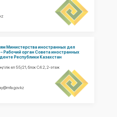
.kz
иям Министерства иностранных дел
 – Рабочий орган Совета иностранных
денте Республики Казахстан
әңгілік ел 55/21, блок С4.2, 2-этаж
ay@mfa.gov.kz