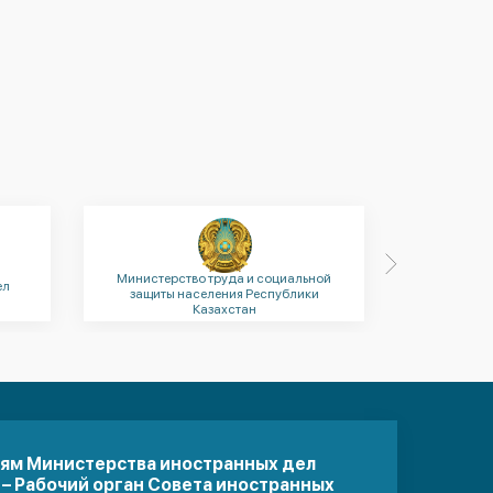
Министерство труда и социальной
ел
Админ
защиты населения Республики
Рес
Казахстан
иям Министерства иностранных дел
 – Рабочий орган Совета иностранных