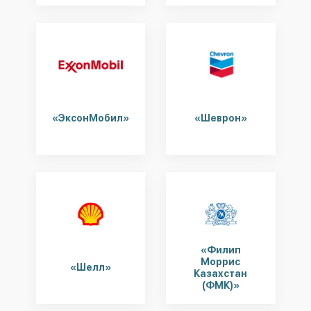
«ЭксонМобил»
«Шеврон»
«Филип
Моррис
«Шелл»
Казахстан
(ФМК)»