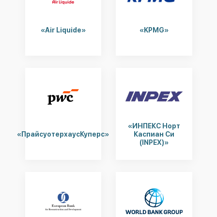
«Air Liquide»
«KPMG»
«ИНПЕКС Норт
«ПрайсуотерхаусКуперс»
Каспиан Си
(INPEX)»