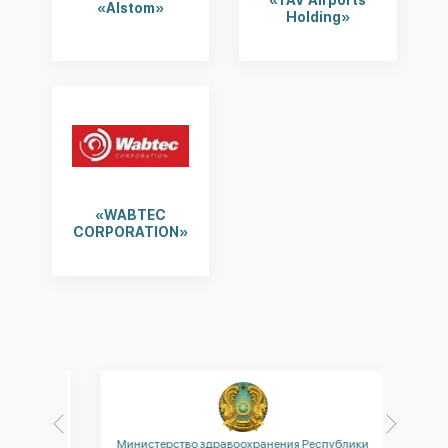
«Alstom»
Holding»
«WABTEC
CORPORATION»
Министерство здравоохранения Республики
Минис