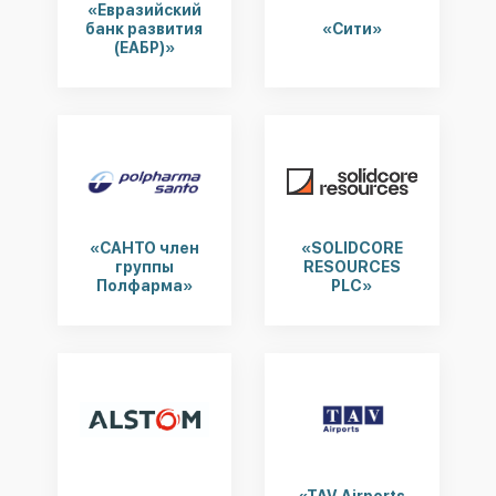
«Евразийский
банк развития
«Сити»
(ЕАБР)»
«САНТО член
«SOLIDCORE
группы
RESOURCES
Полфарма»
PLC»
«TAV Airports