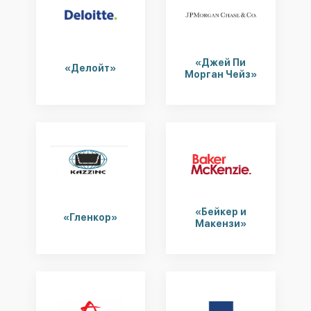
«Джей Пи
«Делойт»
Морган Чейз»
«Бейкер и
«Гленкор»
Макензи»