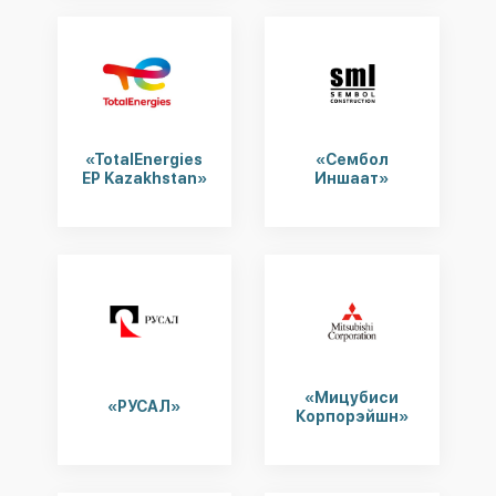
«TotalEnergies
«Сембол
EP Kazakhstan»
Иншаат»
«Мицубиcи
«РУСАЛ»
Корпорэйшн»