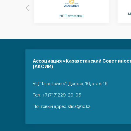
Министерство здравоохранения
мекен
Республики Казахстан
Ассоциация «Казахстанский Совет инос
(АКСИИ)
БЦ "Talan towers", Достык, 16, этаж 16
Тел.:
+7(717)229-20-05
Почтовый адрес:
kfica@fic.kz