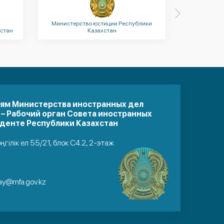
спублики
Министерство финансов Республики
Мини
Казахстан
иям Министерства иностранных дел
 – Рабочий орган Совета иностранных
денте Республики Казахстан
әңгілік ел 55/21, блок С4.2, 2-этаж
ay@mfa.gov.kz