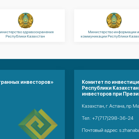
инистерство здравоохранения
Министерство информации 
Республики Казахстан
коммуникации Республики Казах
транных инвесторов»
Комитет по инвестиц
Республики Казахстан
инвесторов при Прези
Казахстан, г. Астана, пр. М
Тел.:
+7(717)298-36-24
Почтовый адрес:
s.zhanab