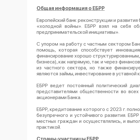
Общая информация о ЕБРР
Европейский банк реконструкции и развития 
«холодной войны». ЕБРР взял на себя о
предпринимательской инициативы».
С упором на работу с частным сектором Бан
помощь, которая способствует инноваци
финансирование хорошо структурированным, 
бизнеса), как напрямую, так и через финанс
из частного сектора, но также финансир
являются займы, инвестирование в уставной 
ЕБРР ведет постоянный политический диа
представителями общественности во всех 
акционерами Банка.
ЕБРР, кредитование которого с 2023 г. пол
безупречного и устойчивого развития. ЕБРР
местных граждан и осуществлялись, и вып
практикой.
Страны-участницы ЕБРР