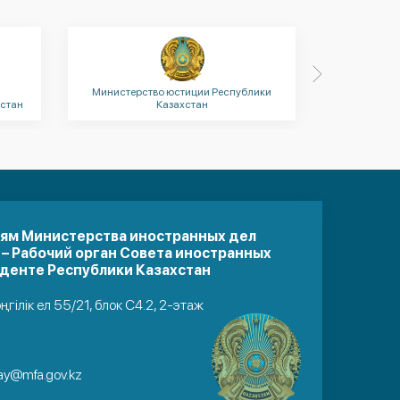
и
Министерство юстиции Республики
Министерс
стан
Казахстан
иям Министерства иностранных дел
 – Рабочий орган Совета иностранных
денте Республики Казахстан
әңгілік ел 55/21, блок С4.2, 2-этаж
ay@mfa.gov.kz