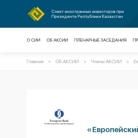
Совет иностранных инвесторов при
Президенте Республики Казахстан
О СИИ
ОБ АКСИИ
ПЛЕНАРНЫЕ ЗАСЕДАНИЯ
П
Главная
>
ОБ АКСИИ
>
Члены АКСИИ
>
Е
«Европейский