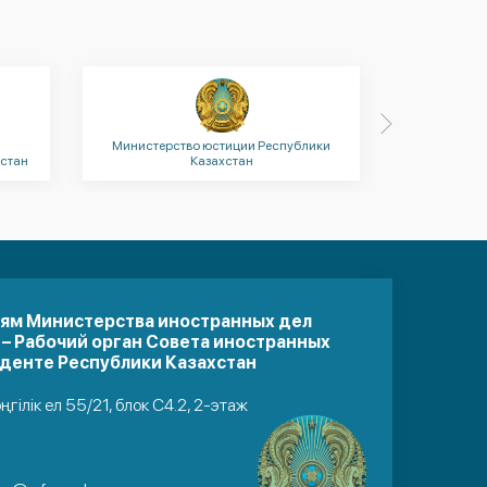
и
Министерство юстиции Республики
Министерс
стан
Казахстан
иям Министерства иностранных дел
 – Рабочий орган Совета иностранных
денте Республики Казахстан
әңгілік ел 55/21, блок С4.2, 2-этаж