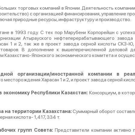
больших торговых компаний в Японии. Деятельность компании
троительство) с организацией финансирования, управление про
ключая природные ресурсы, инфраструктуру и производство.
тане в 1993 году. С тех пор Марубени Корпорейшн с успех
низации Атырауского нефтеперерабатывающего завода (
ан 1 и 2, так же в проект завода серной кислоты СКЗ-Ю,
оваров. В дополнение к вышеперечисленной деловой д
ем Казахстано-Японского экономического комитета и осуще
дной организации/иностранной компании в реал
о месторождения Харасан 1 и 2, и проект завода серной кис
в экономику Республики Казахстан:
Консорциум, в кото
а на территории Казахстана:
Суммарный оборот составля
рная кислота- 1,417, 334 т.
абочих групп Совета:
Представители компании активно п