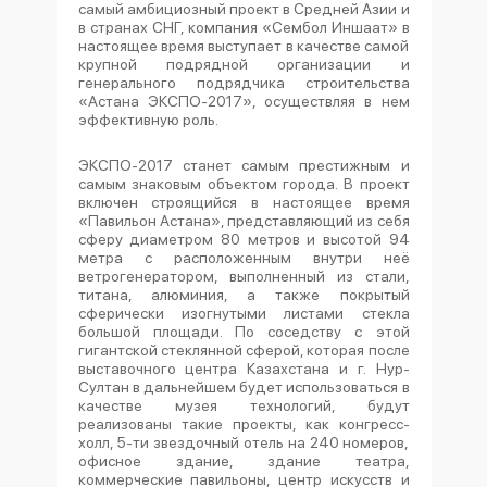
самый амбициозный проект в Средней Азии и
в странах СНГ, компания «Сембол Иншаат» в
настоящее время выступает в качестве самой
крупной подрядной организации и
генерального подрядчика строительства
«Астана ЭКСПО-2017», осуществляя в нем
эффективную роль.
ЭКСПО-2017 станет самым престижным и
самым знаковым объектом города. В проект
включен строящийся в настоящее время
«Павильон Астана», представляющий из себя
сферу диаметром 80 метров и высотой 94
метра с расположенным внутри неё
ветрогенератором, выполненный из стали,
титана, алюминия, а также покрытый
сферически изогнутыми листами стекла
большой площади. По соседству с этой
гигантской стеклянной сферой, которая после
выставочного центра Казахстана и г. Нур-
Султан в дальнейшем будет использоваться в
качестве музея технологий, будут
реализованы такие проекты, как конгресс-
холл, 5-ти звездочный отель на 240 номеров,
офисное здание, здание театра,
коммерческие павильоны, центр искусств и