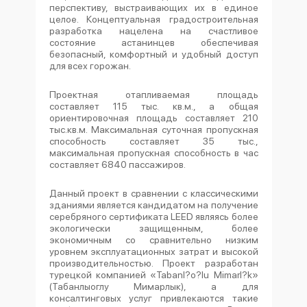
перспективу, выстраивающих их в единое
целое. Концептуальная градостроительная
разработка нацелена на счастливое
состояние астанинцев обеспечивая
безопасный, комфортный и удобный доступ
для всех горожан.
Проектная отапливаемая площадь
составляет 115 тыс. кв.м., а общая
ориентировочная площадь составляет 210
тыс.кв.м. Максимальная суточная пропускная
способность составляет 35 тыс.,
максимальная пропускная способность в час
составляет 6840 пассажиров.
Данный проект в сравнении с классическими
зданиями является кандидатом на получение
серебряного сертификата LEED являясь более
экологически защищенным, более
экономичным со сравнительно низким
уровнем эксплуатационных затрат и высокой
производительностью. Проект разработан
турецкой компанией «Tabanl?o?lu Mimarl?k»
(Табанлыоглу Мимарлык), а для
консалтинговых услуг привлекаются такие