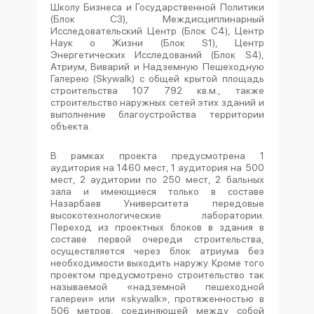
Школу Бизнеса и Государственной Политики
(Блок С3), Междисциплинарный
Исследовательский Центр (Блок C4), Центр
Наук о Жизни (Блок S1), Центр
Энергетических Исследований (Блок S4),
Атриум, Виварий и Надземную Пешеходную
Галерею (Skywalk) с общей крытой площадь
строительства 107 792 кв.м., также
строительство наружных сетей этих зданий и
выполнение благоустройства территории
объекта.
В рамках проекта предусмотрена 1
аудитория на 1460 мест, 1 аудитория на 500
мест, 2 аудитории по 250 мест, 2 бальных
зала и имеющиеся только в составе
Назарбаев Университета передовые
высокотехнологические лаборатории.
Переход из проектных блоков в здания в
составе первой очереди строительства,
осуществляется через блок атриума без
необходимости выходить наружу. Кроме того
проектом предусмотрено строительство так
называемой «надземной пешеходной
галереи» или «skywalk», протяженностью в
506 метров, соединяющей между собой