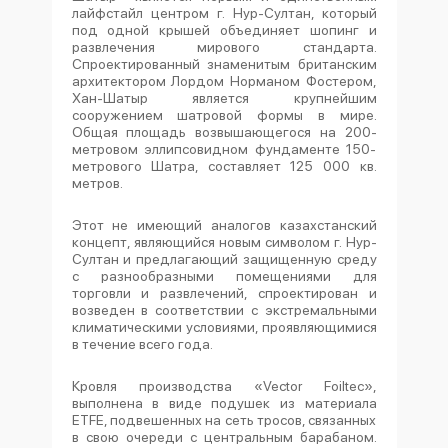
лайфстайл центром г. Нур-Султан, который
под одной крышей объединяет шопинг и
развлечения мирового стандарта.
Спроектированный знаменитым британским
архитектором Лордом Норманом Фостером,
Хан-Шатыр является крупнейшим
сооружением шатровой формы в мире.
Общая площадь возвышающегося на 200-
метровом эллипсовидном фундаменте 150-
метрового Шатра, составляет 125 000 кв.
метров.
Этот не имеющий аналогов казахстанский
концепт, являющийся новым символом г. Нур-
Султан и предлагающий защищенную среду
с разнообразными помещениями для
торговли и развлечений, спроектирован и
возведен в соответствии с экстремальными
климатическими условиями, проявляющимися
в течение всего года.
Кровля производства «Vector Foiltec»,
выполнена в виде подушек из материала
ETFE, подвешенных на сеть тросов, связанных
в свою очереди с центральным барабаном.