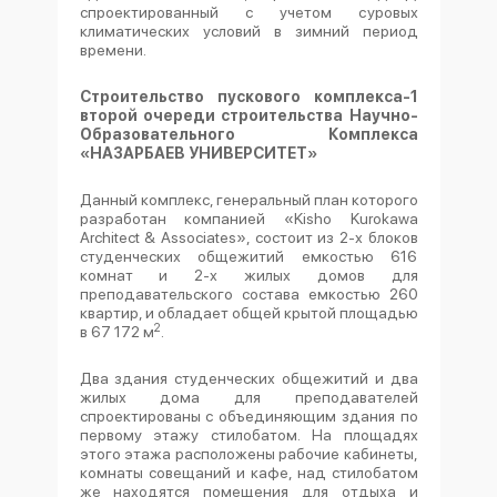
спроектированный с учетом суровых
климатических условий в зимний период
времени.
Строительство пускового комплекса-1
второй очереди строительства
Научно-
Образовательного Комплекса
«НАЗАРБАЕВ УНИВЕРСИТЕТ»
Данный комплекс, генеральный план которого
разработан компанией «Kisho Kurokawa
Architect & Associates», состоит из 2-х блоков
студенческих общежитий емкостью 616
комнат и 2-х жилых домов для
преподавательского состава емкостью 260
квартир, и обладает общей крытой площадью
2
в 67 172 м
.
Два здания студенческих общежитий и два
жилых дома для преподавателей
спроектированы с объединяющим здания по
первому этажу стилобатом. На площадях
этого этажа расположены рабочие кабинеты,
комнаты совещаний и кафе, над стилобатом
же находятся помещения для отдыха и