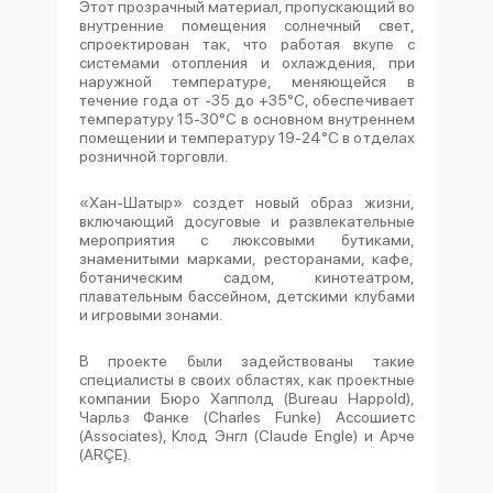
Этот прозрачный материал, пропускающий во
внутренние помещения солнечный свет,
спроектирован так, что работая вкупе с
системами отопления и охлаждения, при
наружной температуре, меняющейся в
течение года от -35 до +35°C, обеспечивает
температуру 15-30°C в основном внутреннем
помещении и температуру 19-24°C в отделах
розничной торговли.
«Хан-Шатыр» создет новый образ жизни,
включающий досуговые и развлекательные
мероприятия с люксовыми бутиками,
знаменитыми марками, ресторанами, кафе,
ботаническим садом, кинотеатром,
плавательным бассейном, детскими клубами
и игровыми зонами.
В проекте были задействованы такие
специалисты в своих областях, как проектные
компании Бюро Хапполд (Bureau Happold),
Чарльз Фанке (Charles Funke) Ассошиетс
(Associates), Клод Энгл (Claude Engle) и Арче
(ARÇE).