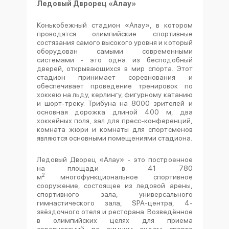
Ледовый Дврорец «Алау»
Конькобежный стадион «Алау», в котором
проводятся олимпийские спортивные
состязания самого высокого уровня и который
оборудован самыми современными
системами - это одна из бесподобный
дверей, открывающихся в мир спорта. Этот
стадион принимает соревнования и
обеспечивает проведение тренировок по
хоккею на льду, керлингу, фигурному катанию
и шорт-треку. Трибуна на 8000 зрителей и
основная дорожка длиной 400 м, два
хоккейных поля, зал для пресс-конференций,
комната жюри и комнаты для спортсменов
являются основными помещениями стадиона.
Ледовый Дворец «Алау» - это построенное
на площади в 41 780
2
м
многофункциональное спортивное
сооружение, состоящее из ледовой арены,
спортивного зала, универсального
гимнастического зала, SPA-центра, 4-
звёздочного отеля и ресторана. Возведённое
в олимпийских целях для приема