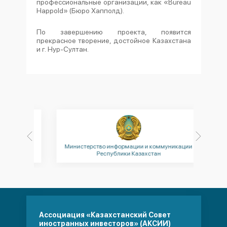
профессиональные организации, как «Bureau
Happold» (Бюро Хапполд).
По завершению проекта, появится
прекрасное творение, достойное Казахстана
и г. Нур-Султан.
ублики
Министерство информации и коммуникации
М
Республики Казахстан
Ассоциация «Казахстанский Совет
иностранных инвесторов» (АКСИИ)