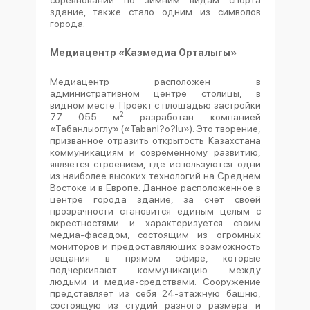
соревнований по зимним видам спорта
здание, также стало одним из символов
города.
Медиацентр «Казмедиа Орталыгы»
Медиацентр расположен в
административном центре столицы, в
видном месте. Проект с площадью застройки
2
77 055 м
разработан компанией
«Табанлыоглу» («Tabanl?o?lu»). Это творение,
призванное отразить открытость Казахстана
коммуникациям и современному развитию,
является строением, где используются одни
из наиболее высоких технологий на Среднем
Востоке и в Европе. Данное расположенное в
центре города здание, за счет своей
прозрачности становится единым целым с
окрестностями и характеризуется своим
медиа-фасадом, состоящим из огромных
мониторов и предоставляющих возможность
вещания в прямом эфире, которые
подчеркивают коммуникацию между
людьми и медиа-средствами. Сооружение
представляет из себя 24-этажную башню,
состоящую из студий разного размера и