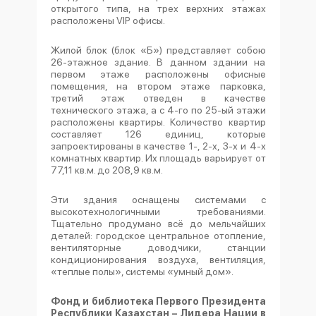
открытого типа, на трех верхних этажах
расположены VIP офисы.
Жилой блок (блок «Б») представляет собою
26-этажное здание. В данном здании на
первом этаже расположены офисные
помещения, на втором этаже парковка,
третий этаж отведен в качестве
технического этажа, а с 4-го по 25-ый этажи
расположены квартиры. Количество квартир
составляет 126 единиц, которые
запроектированы в качестве 1-, 2-х, 3-х и 4-х
комнатных квартир. Их площадь варьирует от
77,11 кв.м. до 208,9 кв.м.
Эти здания оснащены системами с
высокотехнологичными требованиями.
Тщательно продумано всё до мельчайших
деталей: городское центральное отопление,
вентиляторные доводчики, станции
кондиционирования воздуха, вентиляция,
«теплые полы», системы «умный дом».
Фонд и библиотека Первого Президента
Республики Казахстан – Лидера Нации в