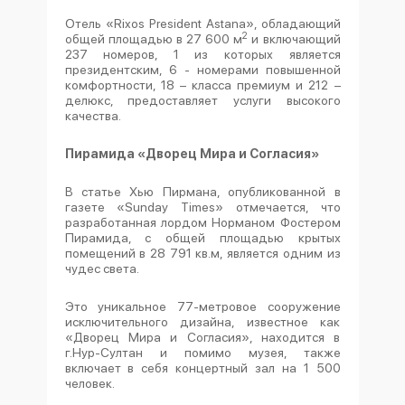
Отель «Rixos President Astana», обладающий
2
общей площадью в 27 600 м
и включающий
237 номеров, 1 из которых является
президентским, 6 - номерами повышенной
комфортности, 18 – класса премиум и 212 –
делюкс, предоставляет услуги высокого
качества.
Пирамида «Дворец Мира и Согласия»
В статье Хью Пирмана, опубликованной в
газете «Sunday Times» отмечается, что
разработанная лордом Норманом Фостером
Пирамида, с общей площадью крытых
помещений в 28 791 кв.м, является одним из
чудес света.
Это уникальное 77-метровое сооружение
исключительного дизайна, известное как
«Дворец Мира и Согласия», находится в
г.Нур-Султан и помимо музея, также
включает в себя концертный зал на 1 500
человек.