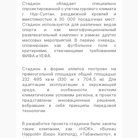
Стадион обладает специально
спроектированной с учетом сурового климата
г. Нур-Султан, раздвижной кровлей и
вместимостью в 30 000 посадочных мест.
Стадион используется для различных видов
спорта и как многофункциональный
развлекательный комплекс в рамках других
массовых мероприятий. В первую очередь,
спланирован как футбольное поле с
критериями, отвечающими требованиям
ФИФА и УЕФА.
Стадион в форме эллипса построен на
прямоугольной площадке общей площадью
232 485 кв.м (330 м х 704,5 м). Для
адаптации эксплуатации к окружающей
среде, в особенности жестким
климатическим условиям региона, в проекте
представлены инновационные решения,
вобравшие в себя принципы передовой
технологии.
В разработке проекта стадиона были заняты
такие компании, как: «HOK», «Bureau
Happold» (Бюро Хапполд), «Табанлыоглу», в