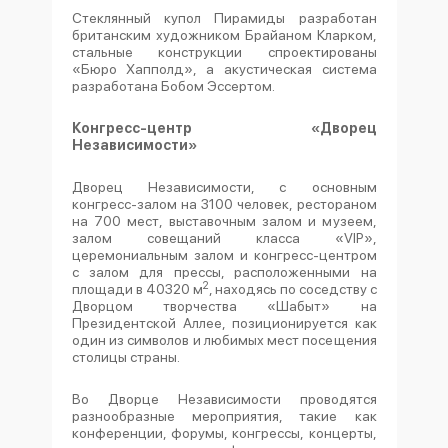
Стеклянный купол Пирамиды разработан
британским художником Брайаном Кларком,
стальные конструкции спроектированы
«Бюро Хапполд», а акустическая система
разработана Бобом Эссертом.
Конгресс-центр «Дворец
Независимости»
Дворец Независимости, с основным
конгресс-залом на 3100 человек, рестораном
на 700 мест, выставочным залом и музеем,
залом совещаний класса «VIP»,
церемониальным залом и конгресс-центром
с залом для прессы, расположенными на
2
площади в 40320 м
, находясь по соседству с
Дворцом творчества «Шабыт» на
Президентской Аллее, позиционируется как
один из символов и любимых мест посещения
столицы страны.
Во Дворце Независимости проводятся
разнообразные мероприятия, такие как
конференции, форумы, конгрессы, концерты,