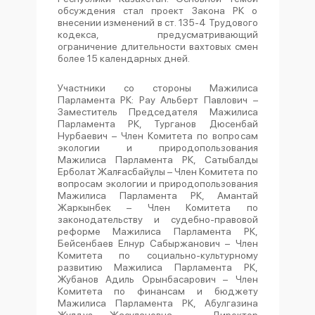
обсуждения стал проект Закона РК о
внесении изменений в ст. 135-4 Трудового
кодекса, предусматривающий
ограничение длительности вахтовых смен
более 15 календарных дней.
Участники со стороны Мажилиса
Парламента РК: Рау Альберт Павлович –
Заместитель Председателя Мажилиса
Парламента РК, Турганов Дюсенбай
Нурбаевич – Член Комитета по вопросам
экологии и природопользования
Мажилиса Парламента РК, Сатыбалды
Ерболат Жалғасбайұлы – Член Комитета по
вопросам экологии и природопользования
Мажилиса Парламента РК, Амантай
Жаркынбек – Член Комитета по
законодательству и судебно-правовой
реформе Мажилиса Парламента РК,
Бейсенбаев Елнур Сабыржанович – Член
Комитета по социально-культурному
развитию Мажилиса Парламента РК,
Жубанов Адиль Орынбасарович – Член
Комитета по финансам и бюджету
Мажилиса Парламента РК, Абулгазина
Жулдуз Жасулановна – Директор