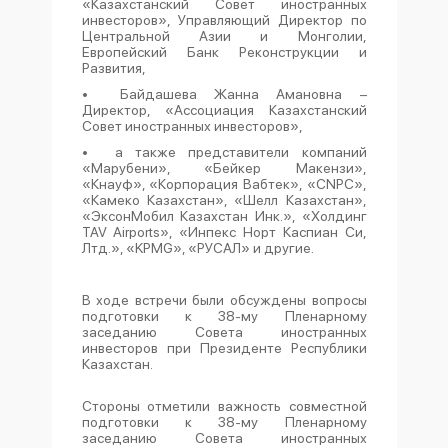
«Казахстанский Совет иностранных
инвесторов», Управляющий Директор по
Центральной Азии и Монголии,
Европейский Банк Реконструкции и
Развития,
•
Байдашева Жанна Амановна –
Директор, «Ассоциация Казахстанский
Совет иностранных инвесторов»,
•
а также представители компаний
«Марубени», «Бейкер Макензи»,
«Кнауф», «Корпорация Вабтек», «CNPC»,
«Камеко Казахстан», «Шелл Казахстан»,
«ЭксонМобил Казахстан Инк.», «Холдинг
TAV Airports», «Инпекс Норт Каспиан Си,
Лтд.», «KPMG», «РУСАЛ» и другие.
В ходе встречи были обсуждены вопросы
подготовки к 38-му Пленарному
заседанию Совета иностранных
инвесторов при Президенте Республики
Казахстан.
Стороны отметили важность совместной
подготовки к 38-му Пленарному
заседанию Совета иностранных